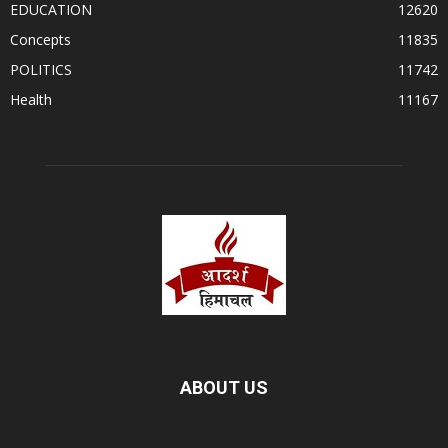
EDUCATION
12620
Concepts
11835
POLITICS
11742
Health
11167
ABOUT US