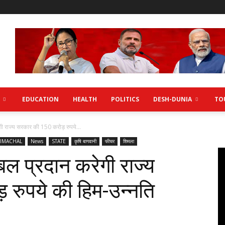
EDUCATION
HEALTH
POLITICS
DESH-DUNIA
TO
गी राज्य सरकार की 150 करोड़ रुपये...
IMACHAL
News
STATE
कृषि बागवानी
फीचर
शिमला
बल प्रदान करेगी राज्य
रुपये की हिम-उन्नति