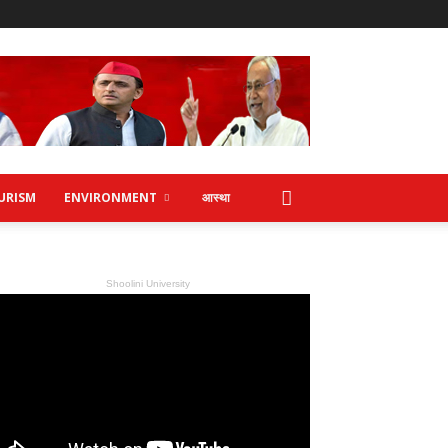
URISM
ENVIRONMENT
आस्था
Shoolini University