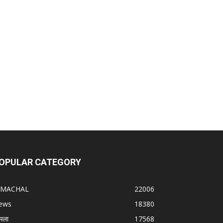
OPULAR CATEGORY
IMACHAL
22006
ews
18380
मला
17568