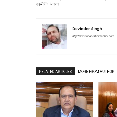
स्क्रीनिंग ‘बचपन’
Devinder Singh
http://www.aadarshhimachal.com
RELATED ARTICLES
MORE FROM AUTHOR