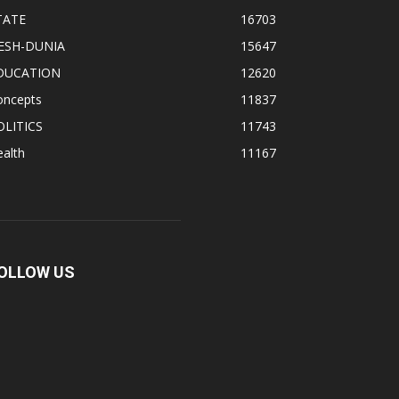
TATE
16703
ESH-DUNIA
15647
DUCATION
12620
oncepts
11837
OLITICS
11743
alth
11167
OLLOW US