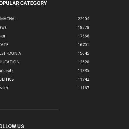
OPULAR CATEGORY
IMACHAL
22004
ews
18378
मला
17566
TATE
16701
ESH-DUNIA
15645
DUCATION
12620
oncepts
11835
OLITICS
11742
alth
11167
OLLOW US