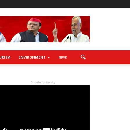
URISM
ENVIRONMENT
आस्था
Shoolini University