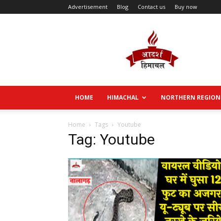
Advertisement
Blog
Contact us
Buy now
Aadarsh
Himachal
HOME
HIMACHAL
NORTHERN REGION
Home
Tags
Youtube
Tag: Youtube