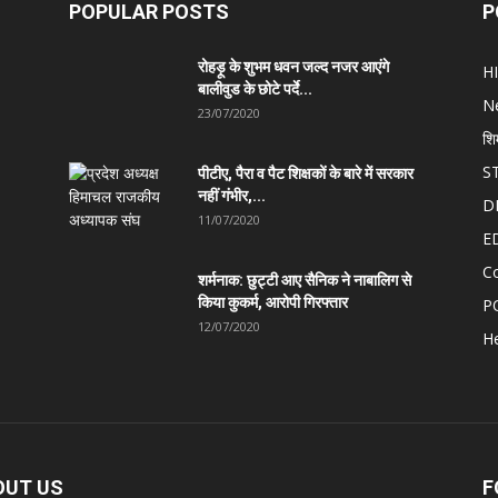
POPULAR POSTS
P
रोहड़ू के शुभम धवन जल्द नजर आएंगे
H
बालीवुड के छोटे पर्दे...
N
23/07/2020
शि
S
पीटीए, पैरा व पैट शिक्षकों के बारे में सरकार
नहीं गंभीर,...
D
11/07/2020
E
C
शर्मनाक: छुट्टी आए सैनिक ने नाबालिग से
किया कुकर्म, आरोपी गिरफ्तार
P
12/07/2020
He
OUT US
F