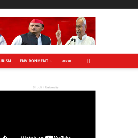
URISM
ENVIRONMENT
आस्था
Shoolini University