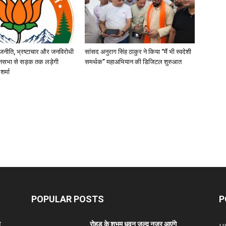
जनीति, भ्रष्टाचार और जनविरोधी
सांसद अनुराग सिंह ठाकुर ने किया “मैं भी स्वदेशी
ानसभा से सड़क तक लड़ेगी
समर्थक” महाअभियान की डिजिटल शुरुआत
शर्मा
POPULAR POSTS
P
त
रोहड़ू के शुभम धवन जल्द नजर आएंगे