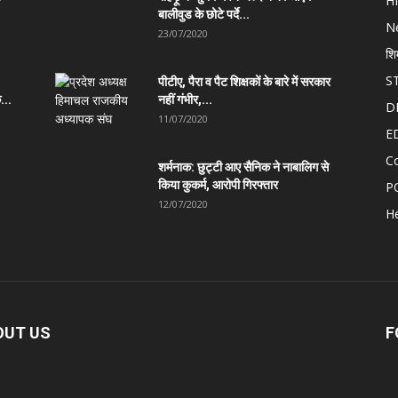
H
बालीवुड के छोटे पर्दे...
N
23/07/2020
शि
S
पीटीए, पैरा व पैट शिक्षकों के बारे में सरकार
...
नहीं गंभीर,...
D
11/07/2020
E
C
शर्मनाक: छुट्टी आए सैनिक ने नाबालिग से
किया कुकर्म, आरोपी गिरफ्तार
P
12/07/2020
He
OUT US
F