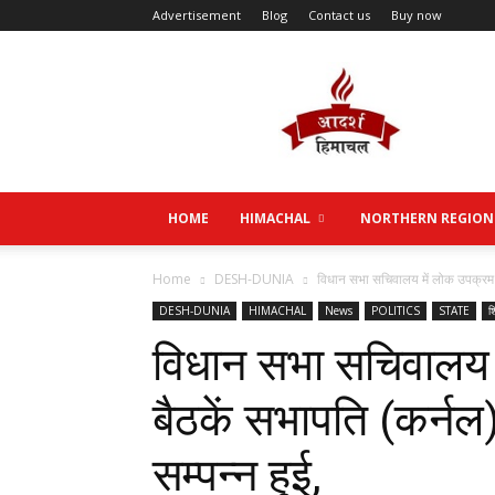
Advertisement
Blog
Contact us
Buy now
Aadarsh
Himachal
HOME
HIMACHAL
NORTHERN REGION
Home
DESH-DUNIA
विधान सभा सचिवालय में लोक उपक्रम सम
DESH-DUNIA
HIMACHAL
News
POLITICS
STATE
श
विधान सभा सचिवालय 
बैठकें सभापति (कर्नल) 
सम्पन्न हुई,