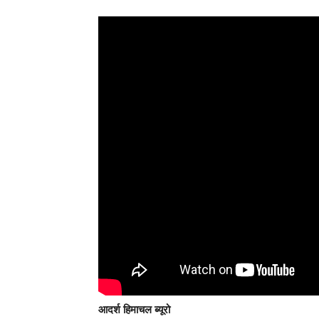
आदर्श हिमाचल ब्यूरो