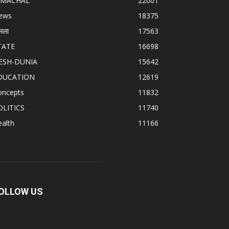
IMACHAL
22001
ews
18375
मला
17563
TATE
16698
ESH-DUNIA
15642
DUCATION
12619
oncepts
11832
OLITICS
11740
alth
11166
OLLOW US