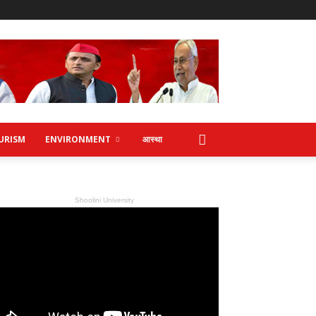
URISM
ENVIRONMENT
आस्था
Shoolini University