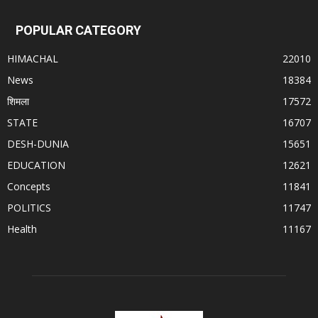
POPULAR CATEGORY
HIMACHAL
22010
News
18384
शिमला
17572
STATE
16707
DESH-DUNIA
15651
EDUCATION
12621
Concepts
11841
POLITICS
11747
Health
11167