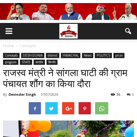
Home
Concepts
Concepts
DESH-DUNIA
district
HIMACHAL
News
POLITICS
prize
program
STATE
काग्रेंस
किन्नौर
राजस्व मंत्री ने सांगला घाटी की ग्राम
पंचायत शौंग का किया दौरा
By
Devinder Singh
-
07/07/2026
36
0