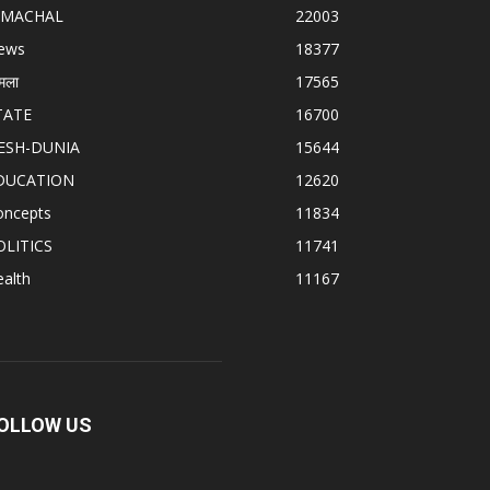
IMACHAL
22003
ews
18377
मला
17565
TATE
16700
ESH-DUNIA
15644
DUCATION
12620
oncepts
11834
OLITICS
11741
alth
11167
OLLOW US