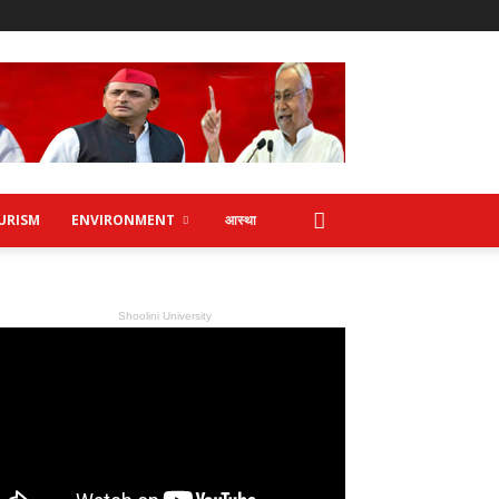
URISM
ENVIRONMENT
आस्था
Shoolini University