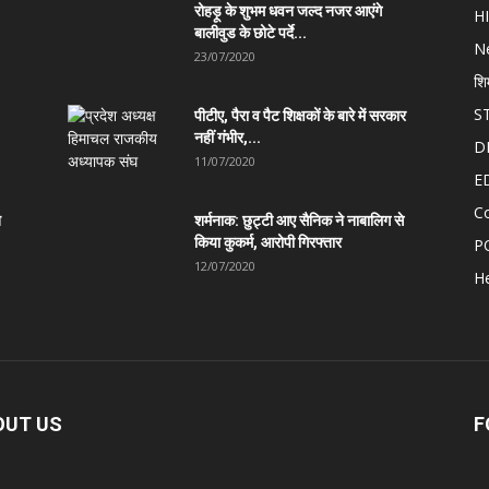
रोहड़ू के शुभम धवन जल्द नजर आएंगे
H
बालीवुड के छोटे पर्दे...
N
23/07/2020
शि
S
पीटीए, पैरा व पैट शिक्षकों के बारे में सरकार
नहीं गंभीर,...
D
11/07/2020
E
C
त
शर्मनाक: छुट्टी आए सैनिक ने नाबालिग से
किया कुकर्म, आरोपी गिरफ्तार
P
12/07/2020
He
OUT US
F