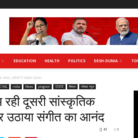
EDUCATION
HEALTH
POLITICS
DESH-DUNIA
TO
क संध्या, दर्शकों ने जमकर उठाया...
CHAL
india
News
program
STATE
शिमला
स्पेशल न्यूज़
म रही दूसरी सांस्कृतिक
मकर उठाया संगीत का आनंद
41
0