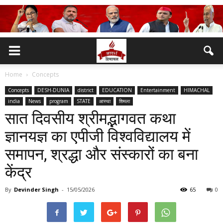
Home
Concepts
Concepts
DESH-DUNIA
district
EDUCATION
Entertainment
HIMACHAL
india
News
program
STATE
आस्था
शिमला
सात दिवसीय श्रीमद्भागवत कथा
ज्ञानयज्ञ का एपीजी विश्वविद्यालय में
समापन, श्रद्धा और संस्कारों का बना
केंद्र
By
Devinder Singh
-
15/05/2026
65
0