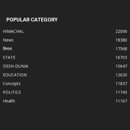
POPULAR CATEGORY
HIMACHAL
22006
News
18380
शिमला
17568
STATE
16703
DESH-DUNIA
15647
EDUCATION
12620
Concepts
11837
POLITICS
11743
Health
11167