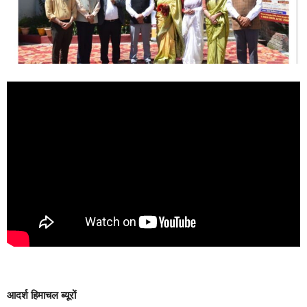
आदर्श हिमाचल ब्यूरों