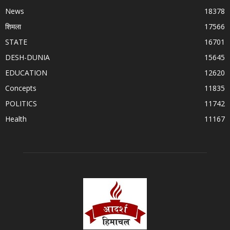
News
18378
शिमला
17566
STATE
16701
DESH-DUNIA
15645
EDUCATION
12620
Concepts
11835
POLITICS
11742
Health
11167