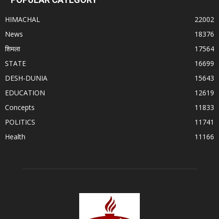
HIMACHAL
22002
News
18376
शिमला
17564
STATE
16699
DESH-DUNIA
15643
EDUCATION
12619
Concepts
11833
POLITICS
11741
Health
11166