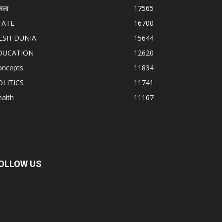
मला
17565
TATE
16700
ESH-DUNIA
15644
DUCATION
12620
oncepts
11834
OLITICS
11741
alth
11167
OLLOW US