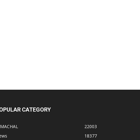
OPULAR CATEGORY
IMACHAL
22003
ews
18377