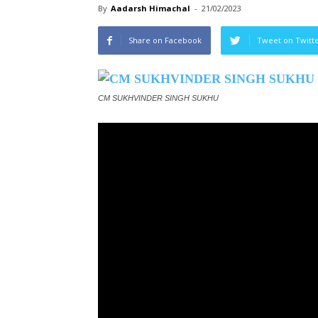
By
Aadarsh Himachal
-
21/02/2023
Share on Facebook
Tweet on Twitt
CM SUKHVINDER SINGH SUKHU