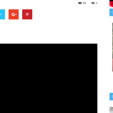
32
0
er