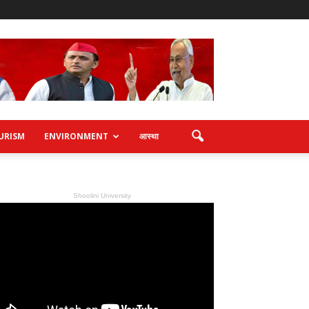
URISM
ENVIRONMENT
आस्था
Shoolini University