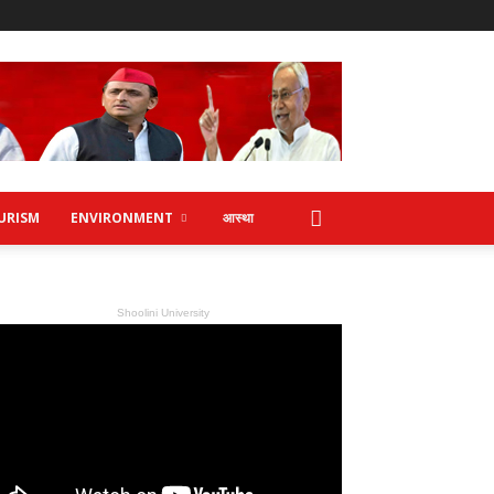
URISM
ENVIRONMENT
आस्था
Shoolini University