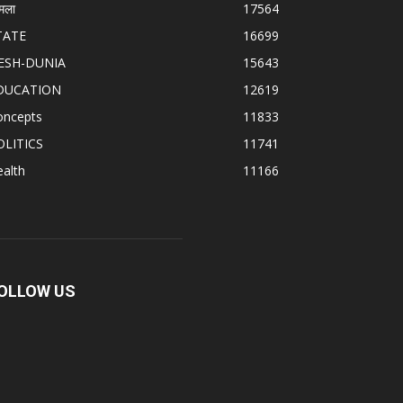
मला
17564
TATE
16699
ESH-DUNIA
15643
DUCATION
12619
oncepts
11833
OLITICS
11741
alth
11166
OLLOW US