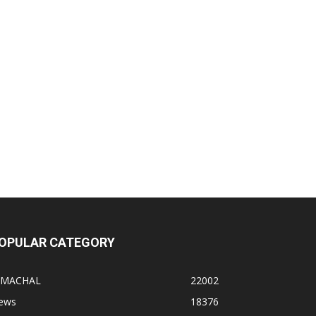
OPULAR CATEGORY
IMACHAL
22002
ews
18376