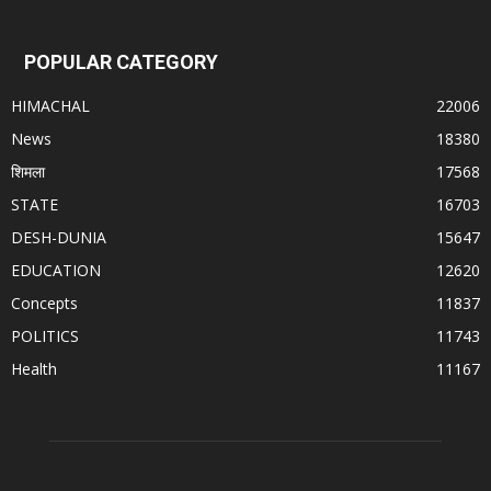
POPULAR CATEGORY
HIMACHAL
22006
News
18380
शिमला
17568
STATE
16703
DESH-DUNIA
15647
EDUCATION
12620
Concepts
11837
POLITICS
11743
Health
11167