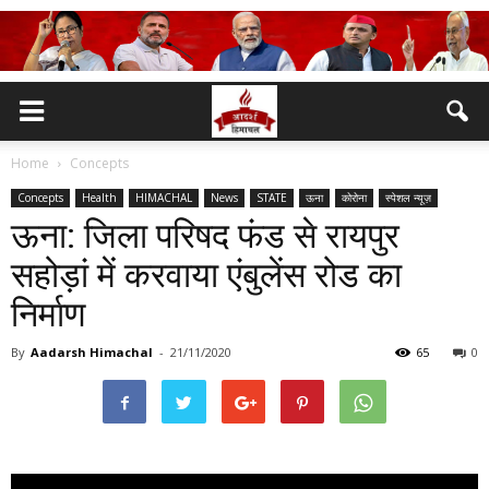
Home
Concepts
Concepts
Health
HIMACHAL
News
STATE
ऊना
कोरोना
स्पेशल न्यूज़
ऊना: जिला परिषद फंड से रायपुर
सहोड़ां में करवाया एंबुलेंस रोड का
निर्माण
By
Aadarsh Himachal
-
21/11/2020
65
0