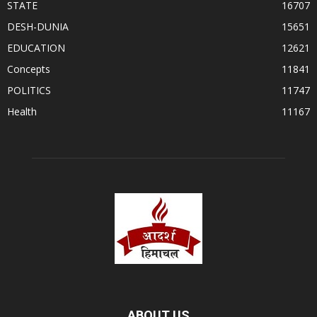
STATE
16707
DESH-DUNIA
15651
EDUCATION
12621
Concepts
11841
POLITICS
11747
Health
11167
ABOUT US