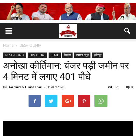
Home
DESH-DUNIA
DESH-DUNIA
HIMACHAL
STATE
शिमला
स्पेशल न्यूज़
हमीरपुर
अनोखा कीर्तिमान: बंजर पड़ी जमीन पर
4 मिनट में लगाए 401 पौधे
By
Aadarsh Himachal
-
15/07/2020
373
0