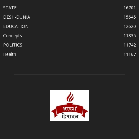
STATE
16701
DESH-DUNIA
15645
EDUCATION
12620
Concepts
11835
POLITICS
11742
Health
11167