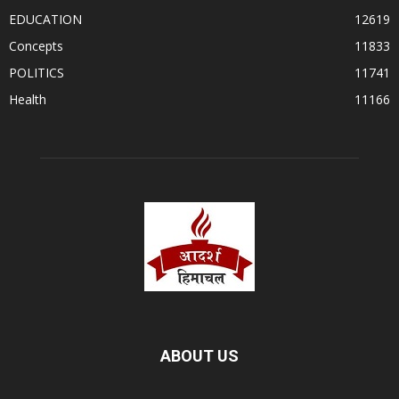
EDUCATION
12619
Concepts
11833
POLITICS
11741
Health
11166
ABOUT US