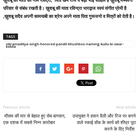
ख़ुशबू की माता का नाम रविंद्रा, पिता खेम राज व बड़ा भाई साहिल है ख़ुशबू मध्यवर्गी
परिवार से संबंध रखती है
।
ख़ुशबू की माता रविन्द्रा भारद्वाज स्वयं संगीत प्रेमी है
,ख़ुशबू सदैव अपनी कामयाबी का श्रेय अपने माता पिता गुरूजनो व मित्रों को देती है
।
TAGS
vikramaditya-singh-honored-pandit-khushboo-naming-kullu-ki-swar-
kokila
Previous article
Next article
मौसम की मार से बेहाल हुए सेब बागवान,
उपायुक्त ने हसन वैली और रिज पर बनने
एक दशक में सबसे निम्न कारोबार
वाले स्काई वॉक के कार्य को शीघ्र पूरा
करने के दिए निर्देश