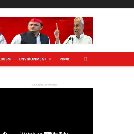
URISM
ENVIRONMENT
आस्था
Shoolini University