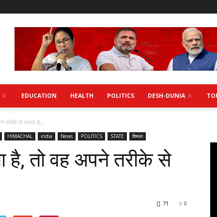
EDUCATION
HEALTH
POLITICS
DESH-DUNIA
TO
े तरीके से करता है...
HIMACHAL
india
News
POLITICS
STATE
शिमला
 है, तो वह अपने तरीके से
71
0