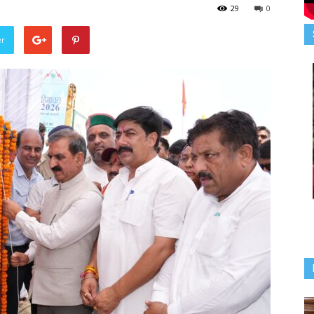
29
0
er