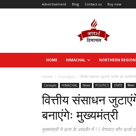
Advertisement
Blog
Contact us
Buy now
Aadarsh
Himachal
HOME
HIMACHAL
NORTHERN REGION
Home
Concepts
वित्तीय संसाधन जुटाएंगे, प्रदेश को आत्मनिर्भर
Concepts
HIMACHAL
News
POLITICS
STATE
शिमला
वित्तीय संसाधन जुटाएंग
बनाएंगेः मुख्यमंत्री
मुख्यमंत्री ने ऊना के अघलौर में 10 मेगावाट सौर ऊर्जा