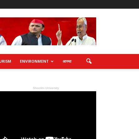
URISM
ENVIRONMENT
आस्था
Shoolini University