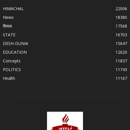
HIMACHAL
22006
News
18380
शिमला
17568
STATE
16703
DESH-DUNIA
15647
EDUCATION
12620
Concepts
11837
POLITICS
11743
Health
11167