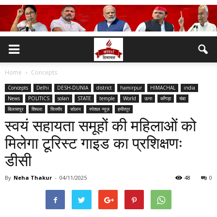
Home
Concepts
Concepts
Delhi
DESH-DUNIA
district
hamirpur
HIMACHAL
india
News
POLITICS
solan
STATE
temple
World
ऊना
काँगड़ा
चंबा
बिलासपुर
शिमला
सिरमौर
सोलन
स्पेशल न्यूज़
हमीरपुर
स्वयं सहायता समूहों की महिलाओं को
मिलेगा टूरिस्ट गाइड का प्रशिक्षणः
डीसी
By
Neha Thakur
-
04/11/2025
48
0