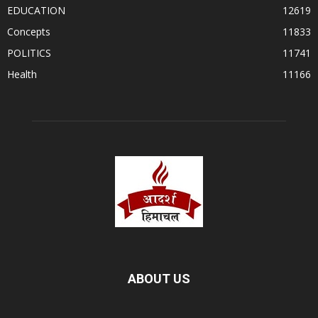
EDUCATION
12619
Concepts
11833
POLITICS
11741
Health
11166
ABOUT US