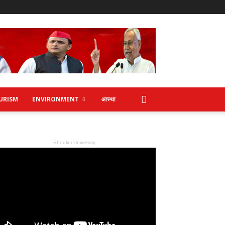
URISM
ENVIRONMENT
आस्था
Shoolini University