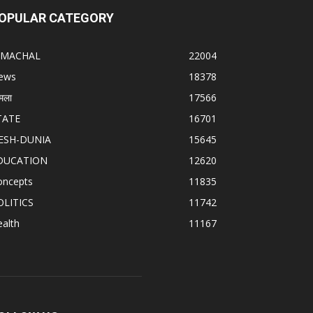
OPULAR CATEGORY
IMACHAL
22004
ews
18378
मला
17566
TATE
16701
ESH-DUNIA
15645
DUCATION
12620
oncepts
11835
OLITICS
11742
alth
11167