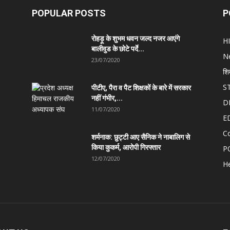
POPULAR POSTS
P
रोहड़ू के शुभम धवन जल्द नजर आएंगे
H
बालीवुड के छोटे पर्दे...
N
23/07/2020
शि
S
पीटीए, पैरा व पैट शिक्षकों के बारे में सरकार
नहीं गंभीर,...
D
11/07/2020
E
C
शर्मनाक: छुट्टी आए सैनिक ने नाबालिग से
किया कुकर्म, आरोपी गिरफ्तार
P
12/07/2020
He