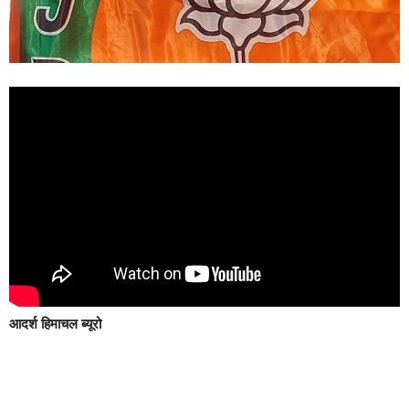
आदर्श हिमाचल ब्यूरो