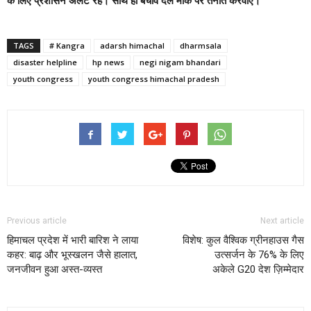
के लिए प्रशासन अलर्ट रहे। साथ ही बचाव दल मौके पर तैनात करवाएं।
TAGS
# Kangra
adarsh himachal
dharmsala
disaster helpline
hp news
negi nigam bhandari
youth congress
youth congress himachal pradesh
Previous article
Next article
हिमाचल प्रदेश में भारी बारिश ने लाया
विशेष: कुल वैश्विक ग्रीनहाउस गैस
कहर: बाढ़ और भूस्खलन जैसे हालात,
उत्सर्जन के 76% के लिए
जनजीवन हुआ अस्त-व्यस्त
अकेले G20 देश ज़िम्मेदार