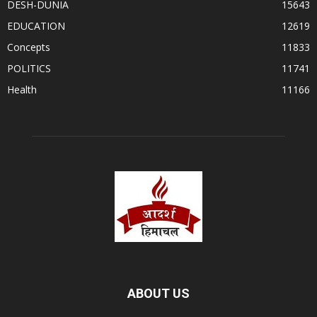
DESH-DUNIA
15643
EDUCATION
12619
Concepts
11833
POLITICS
11741
Health
11166
ABOUT US