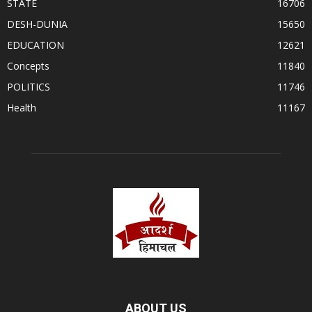
STATE
16706
DESH-DUNIA
15650
EDUCATION
12621
Concepts
11840
POLITICS
11746
Health
11167
ABOUT US