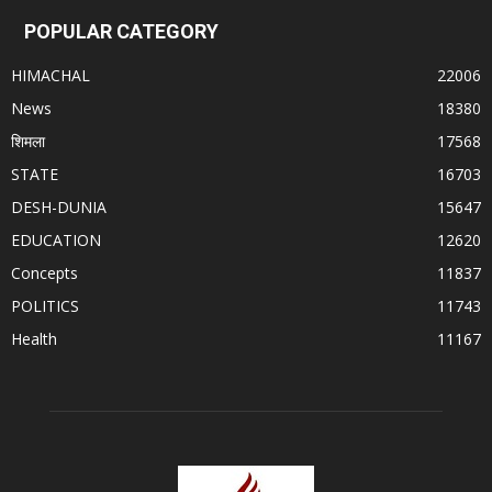
POPULAR CATEGORY
HIMACHAL
22006
News
18380
शिमला
17568
STATE
16703
DESH-DUNIA
15647
EDUCATION
12620
Concepts
11837
POLITICS
11743
Health
11167