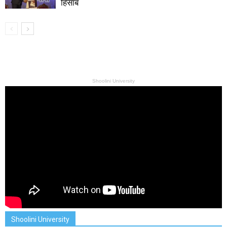
हिसाब
Shoolini University
Shoolini University