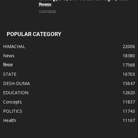
गिरफ्तार
12/07/2020
POPULAR CATEGORY
HIMACHAL
22006
News
18380
शिमला
17568
STATE
16703
DESH-DUNIA
15647
EDUCATION
12620
Concepts
11837
POLITICS
11743
Health
11167