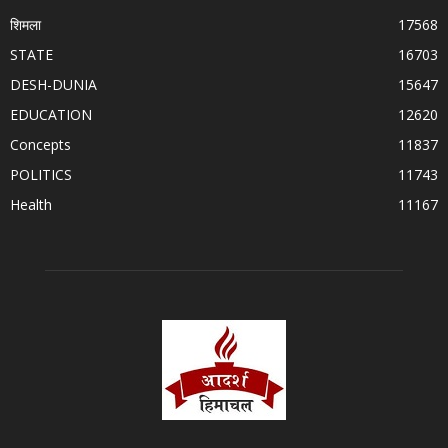
शिमला
17568
STATE
16703
DESH-DUNIA
15647
EDUCATION
12620
Concepts
11837
POLITICS
11743
Health
11167