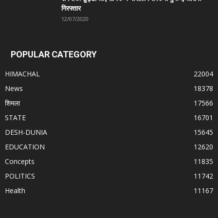
गिरफ्तार
12/07/2020
POPULAR CATEGORY
HIMACHAL
22004
News
18378
शिमला
17566
STATE
16701
DESH-DUNIA
15645
EDUCATION
12620
Concepts
11835
POLITICS
11742
Health
11167