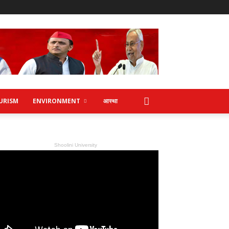
URISM
ENVIRONMENT
आस्था
Shoolini University