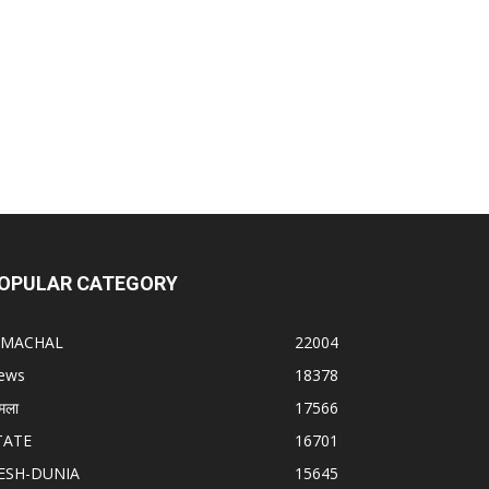
OPULAR CATEGORY
IMACHAL
22004
ews
18378
मला
17566
TATE
16701
ESH-DUNIA
15645