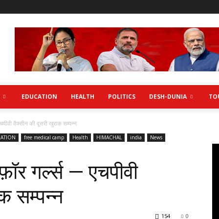
EDUCATION
HEALTH
POLITICS
DESH-DUNIA
TO
पीवी वैक्सीन की दूसरी खुराक सम्पन्न
ATION
free medical camp
Health
HIMACHAL
india
News
़ॉर गर्ल्स — एचपीवी
क सम्पन्न
154
0