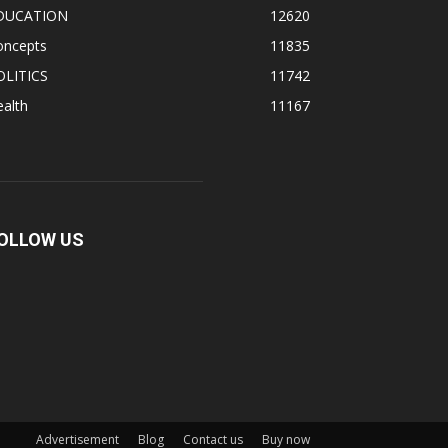
DUCATION
12620
oncepts
11835
OLITICS
11742
alth
11167
OLLOW US
Advertisement
Blog
Contact us
Buy now