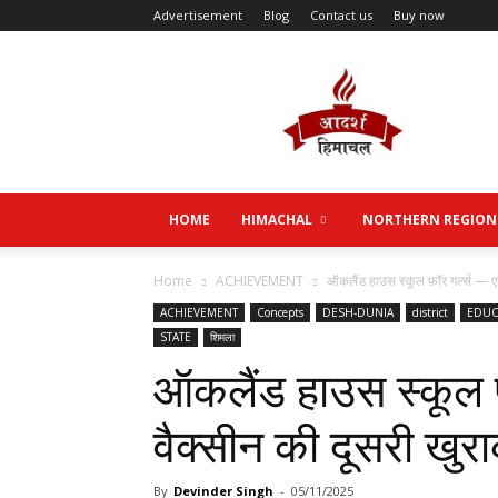
Advertisement
Blog
Contact us
Buy now
Aadarsh
Himachal
HOME
HIMACHAL
NORTHERN REGION
Home
ACHIEVEMENT
ऑकलैंड हाउस स्कूल फ़ॉर गर्ल्स — एच
ACHIEVEMENT
Concepts
DESH-DUNIA
district
EDUC
STATE
शिमला
ऑकलैंड हाउस स्कूल फ
वैक्सीन की दूसरी खुरा
By
Devinder Singh
-
05/11/2025