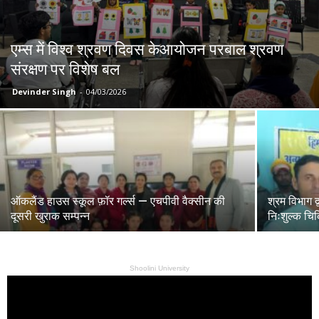
एम्स में विश्व श्रवण दिवस केआयोजन परबाल श्रवण
संरक्षण पर विशेष बल
Devinder Singh
-
04/03/2026
ऑकलैंड हाउस स्कूल फ़ॉर गर्ल्स — एचपीवी वैक्सीन की
श्रम विभाग 
दूसरी खुराक सम्पन्न
निःशुल्क च
Shoolini University