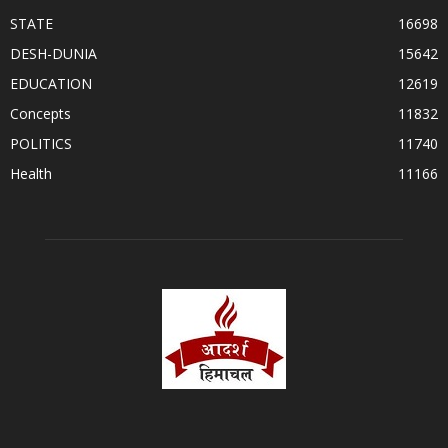
STATE
16698
DESH-DUNIA
15642
EDUCATION
12619
Concepts
11832
POLITICS
11740
Health
11166