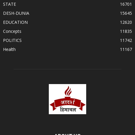
STATE
16701
DESH-DUNIA
15645
EDUCATION
12620
Concepts
11835
POLITICS
11742
Health
11167