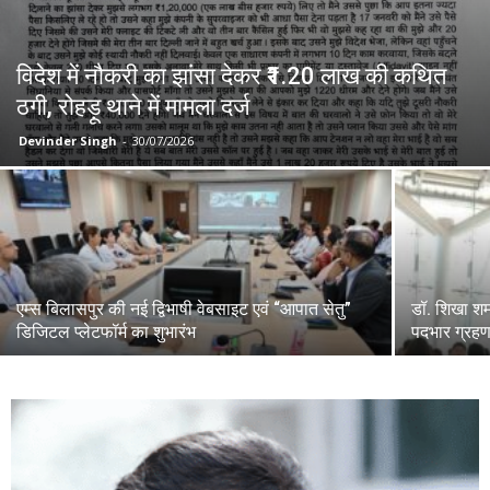
विदेश में नौकरी का झांसा देकर ₹1.20 लाख की कथित
ठगी, रोहड़ू थाने में मामला दर्ज
Devinder Singh
-
30/07/2026
एम्स बिलासपुर की नई द्विभाषी वेबसाइट एवं “आपात सेतु”
डॉ. शिखा शर
डिजिटल प्लेटफॉर्म का शुभारंभ
पदभार ग्रह