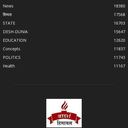
News
18380
शिमला
17568
STATE
16703
DESH-DUNIA
15647
EDUCATION
12620
Concepts
11837
POLITICS
11743
Health
11167