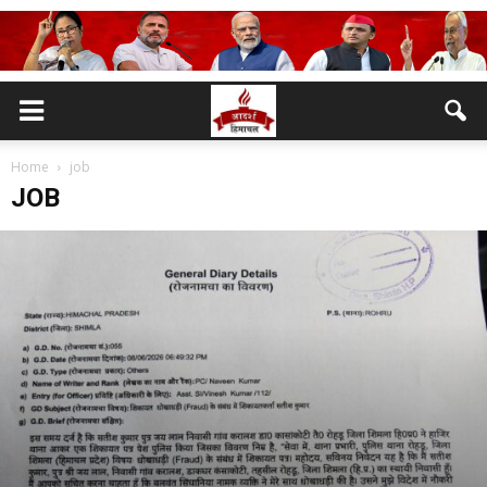
Home
job
JOB