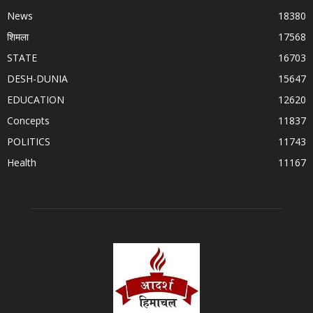
News
18380
शिमला
17568
STATE
16703
DESH-DUNIA
15647
EDUCATION
12620
Concepts
11837
POLITICS
11743
Health
11167