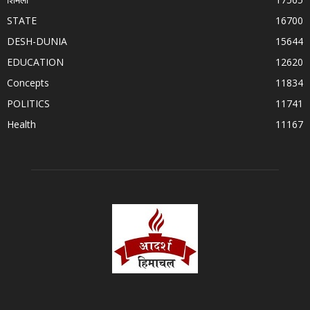
STATE
16700
DESH-DUNIA
15644
EDUCATION
12620
Concepts
11834
POLITICS
11741
Health
11167