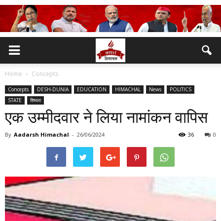
Home
Concepts
Concepts
DESH-DUNIA
EDUCATION
HIMACHAL
News
POLITICS
STATE
शिमला
एक उम्मीदवार ने लिया नामांकन वापिस
By
Aadarsh Himachal
-
26/06/2024
36
0