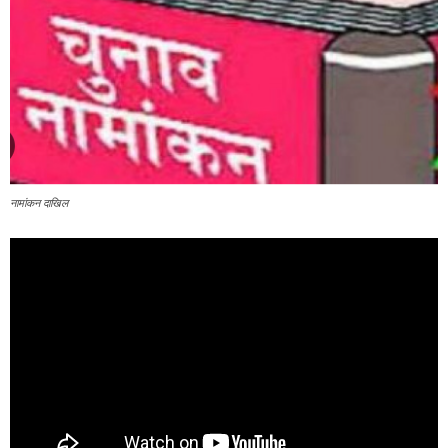
नामांकन दाखिल