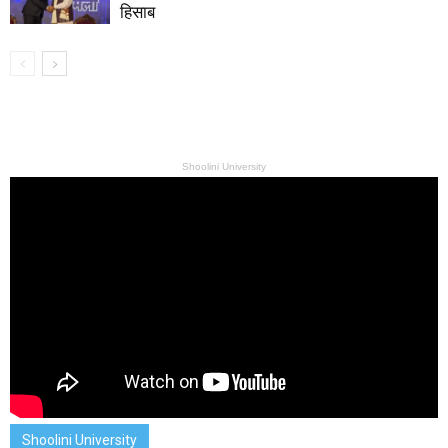
हिसाब
Shoolini University
Shoolini University