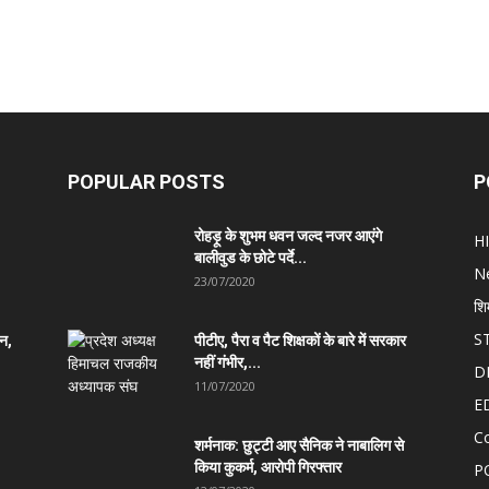
POPULAR POSTS
P
रोहड़ू के शुभम धवन जल्द नजर आएंगे
H
बालीवुड के छोटे पर्दे...
N
23/07/2020
शि
S
ान,
पीटीए, पैरा व पैट शिक्षकों के बारे में सरकार
नहीं गंभीर,...
D
11/07/2020
E
C
शर्मनाक: छुट्टी आए सैनिक ने नाबालिग से
किया कुकर्म, आरोपी गिरफ्तार
P