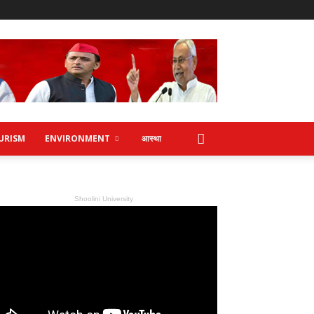
URISM
ENVIRONMENT
आस्था
Shoolini University