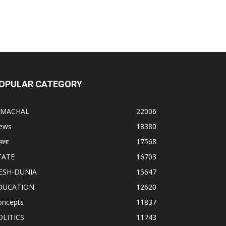
OPULAR CATEGORY
IMACHAL
22006
ews
18380
मला
17568
TATE
16703
ESH-DUNIA
15647
DUCATION
12620
oncepts
11837
OLITICS
11743