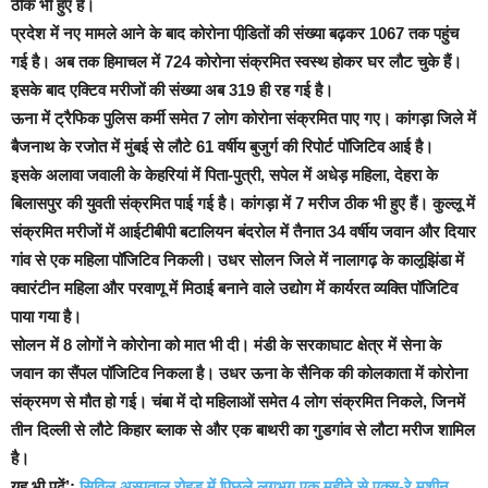
ठीक भी हुए हैं।
प्रदेश में नए मामले आने के बाद कोरोना पीडि़तों की संख्या बढ़कर 1067 तक पहुंच
गई है। अब तक हिमाचल में 724 कोरोना संक्रमित स्वस्थ होकर घर लौट चुके हैं।
इसके बाद एक्टिव मरीजों की संख्या अब 319 ही रह गई है।
ऊना में ट्रैफिक पुलिस कर्मी समेत 7 लोग कोरोना संक्रमित पाए गए। कांगड़ा जिले में
बैजनाथ के रजोत में मुंबई से लौटे 61 वर्षीय बुजुर्ग की रिपोर्ट पॉजिटिव आई है।
इसके अलावा जवाली के केहरियां में पिता-पुत्री, सपेल में अधेड़ महिला, देहरा के
बिलासपुर की युवती संक्रमित पाई गई है। कांगड़ा में 7 मरीज ठीक भी हुए हैं। कुल्लू में
संक्रमित मरीजों में आईटीबीपी बटालियन बंदरोल में तैनात 34 वर्षीय जवान और दियार
गांव से एक महिला पॉजिटिव निकली। उधर सोलन जिले में नालागढ़ के कालूझिंडा में
क्वारंटीन महिला और परवाणू में मिठाई बनाने वाले उद्योग में कार्यरत व्यक्ति पॉजिटिव
पाया गया है।
सोलन में 8 लोगों ने कोरोना को मात भी दी। मंडी के सरकाघाट क्षेत्र में सेना के
जवान का सैंपल पॉजिटिव निकला है। उधर ऊना के सैनिक की कोलकाता में कोरोना
संक्रमण से मौत हो गई। चंबा में दो महिलाओं समेत 4 लोग संक्रमित निकले, जिनमें
तीन दिल्ली से लौटे किहार ब्लाक से और एक बाथरी का गुडगांव से लौटा मरीज शामिल
है।
यह भी पढ़ें’:
सिविल अस्पताल रोहड़ू में पिछले लगभग एक महीने से एक्स-रे मशीन