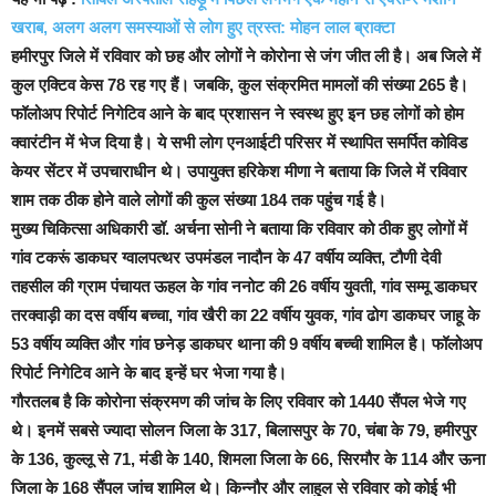
खराब, अलग अलग समस्याओं से लोग हुए त्रस्त: मोहन लाल ब्राक्टा
हमीरपुर जिले में रविवार को छह और लोगों ने कोरोना से जंग जीत ली है। अब जिले में
कुल एक्टिव केस 78 रह गए हैं। जबकि, कुल संक्रमित मामलों की संख्या 265 है।
फॉलोअप रिपोर्ट निगेटिव आने के बाद प्रशासन ने स्वस्थ हुए इन छह लोगों को होम
क्वारंटीन में भेज दिया है। ये सभी लोग एनआईटी परिसर में स्थापित समर्पित कोविड
केयर सेंटर में उपचाराधीन थे। उपायुक्त हरिकेश मीणा ने बताया कि जिले में रविवार
शाम तक ठीक होने वाले लोगों की कुल संख्या 184 तक पहुंच गई है।
मुख्य चिकित्सा अधिकारी डॉ. अर्चना सोनी ने बताया कि रविवार को ठीक हुए लोगों में
गांव टकरूं डाकघर ग्वालपत्थर उपमंडल नादौन के 47 वर्षीय व्यक्ति, टौणी देवी
तहसील की ग्राम पंचायत ऊहल के गांव ननोट की 26 वर्षीय युवती, गांव सम्मू डाकघर
तरक्वाड़ी का दस वर्षीय बच्चा, गांव खैरी का 22 वर्षीय युवक, गांव ढोग डाकघर जाहू के
53 वर्षीय व्यक्ति और गांव छनेड़ डाकघर थाना की 9 वर्षीय बच्ची शामिल है। फॉलोअप
रिपोर्ट निगेटिव आने के बाद इन्हें घर भेजा गया है।
गौरतलब है कि कोरोना संक्रमण की जांच के लिए रविवार को 1440 सैंपल भेजे गए
थे। इनमें सबसे ज्यादा सोलन जिला के 317, बिलासपुर के 70, चंबा के 79, हमीरपुर
के 136, कुल्लू से 71, मंडी के 140, शिमला जिला के 66, सिरमौर के 114 और ऊना
जिला के 168 सैंपल जांच शामिल थे। किन्नौर और लाहुल से रविवार को कोई भी