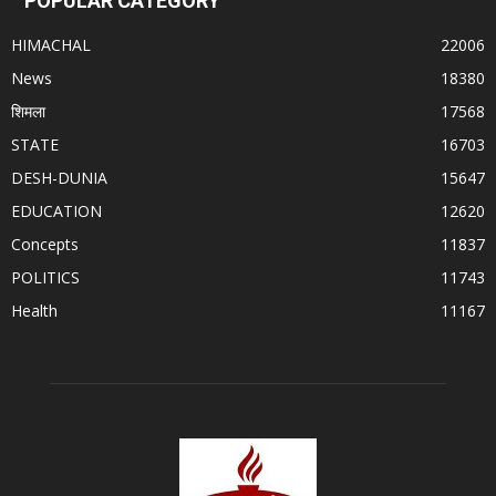
POPULAR CATEGORY
HIMACHAL
22006
News
18380
शिमला
17568
STATE
16703
DESH-DUNIA
15647
EDUCATION
12620
Concepts
11837
POLITICS
11743
Health
11167