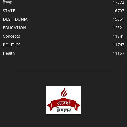
शिमला
17572
STATE
16707
DESH-DUNIA
15651
EDUCATION
12621
Concepts
11841
POLITICS
11747
Health
11167