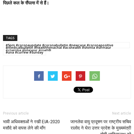
पिछले कल के सैंपल्स में से हैं।
TAGS
#5pm #coronaupdate #coronabulletin #newcase #coronapositive
#medicalbulletin #healthhimachal #acshealth #shimla #sirmaur
#chamba #bilaspur #mandi
#una #curfew #sunday
Previous article
Next article
भावी अधिवक्ताओं ने रखी EIA-2020
जानलेवा वायु प्रदूषण पर राष्ट्रीय सचिव
मसौदे को वापस लेने की माँग
रालोद ने घेरा उत्तर प्रदेश के मुख्यमंत्री