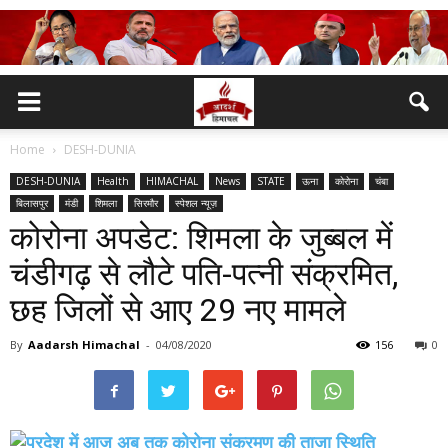
Home
DESH-DUNIA
DESH-DUNIA
Health
HIMACHAL
News
STATE
ऊना
कोरोना
चंबा
बिलासपुर
मंडी
शिमला
सिरमौर
स्पेशल न्यूज़
कोरोना अपडेट: शिमला के जुब्बल में
चंडीगढ़ से लौटे पति-पत्नी संक्रमित,
छह जिलों से आए 29 नए मामले
By
Aadarsh Himachal
-
04/08/2020
156
0