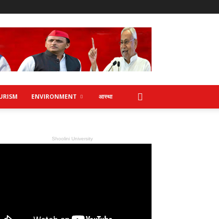
URISM
ENVIRONMENT
आस्था
Shoolini University