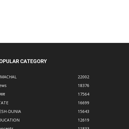
OPULAR CATEGORY
IMACHAL
22002
ews
18376
मला
17564
TATE
16699
ESH-DUNIA
15643
DUCATION
12619
oncepts
11833