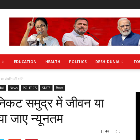
EDUCATION
HEALTH
POLITICS
DESH-DUNIA
TO
 संपत्ति की क्षति...
HAL
News
POLITICS
STATE
शिमला
िकट समुद्र में जीवन या
िया जाए न्यूनतम
44
0