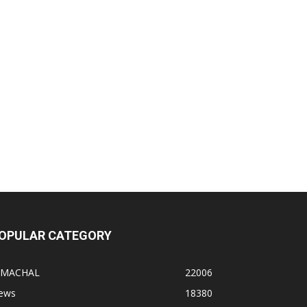
OPULAR CATEGORY
IMACHAL
22006
ews
18380