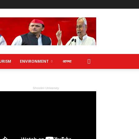
URISM
ENVIRONMENT
आस्था
Shoolini University