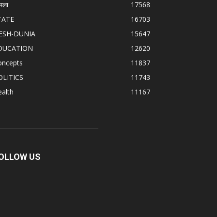
मला
17568
TATE
16703
ESH-DUNIA
15647
DUCATION
12620
oncepts
11837
OLITICS
11743
alth
11167
OLLOW US