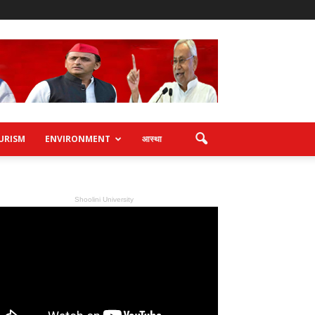
URISM
ENVIRONMENT
आस्था
Shoolini University