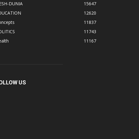
ESH-DUNIA
15647
DUCATION
12620
oncepts
11837
OLITICS
11743
alth
11167
OLLOW US