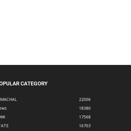
OPULAR CATEGORY
IMACHAL
22006
ews
18380
मला
17568
TATE
16703