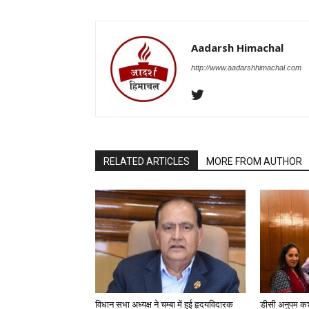
Aadarsh Himachal
http://www.aadarshhimachal.com
RELATED ARTICLES
MORE FROM AUTHOR
विधान सभा अध्यक्ष ने चम्बा में हुई हृदयविदारक
डीसी अनुपम कश