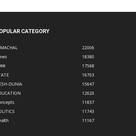
OPULAR CATEGORY
IMACHAL
22006
ews
18380
मला
17568
TATE
16703
ESH-DUNIA
15647
DUCATION
12620
oncepts
11837
OLITICS
11743
alth
11167