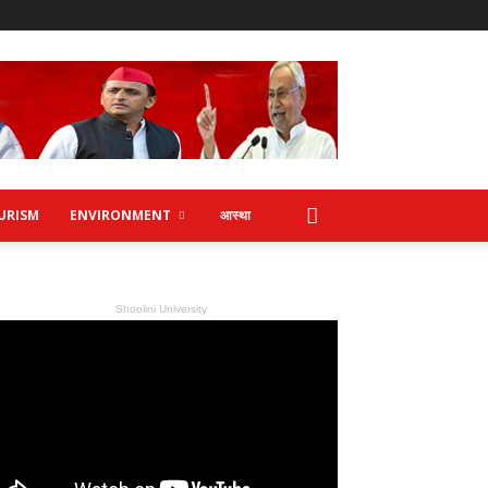
URISM
ENVIRONMENT
आस्था
Shoolini University