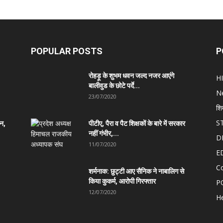
POPULAR POSTS
P
रोहड़ू के शुभम धवन जल्द नजर आएंगे
H
बालीवुड के छोटे पर्दे...
N
23/07/2020
शि
S
ान,
पीटीए, पैरा व पैट शिक्षकों के बारे में सरकार
नहीं गंभीर,...
D
11/07/2020
E
C
शर्मनाक: छुट्टी आए सैनिक ने नाबालिग से
किया कुकर्म, आरोपी गिरफ्तार
P
12/07/2020
He