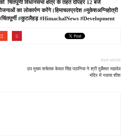
ो चिंतपूर्णी विधानसभा क्षेत्र के तहत दोपहर 12 बजे
जनाओं का लोकार्पण करेंगे।हिमाचलप्रदेश #मुकेशअग्निहोत्री
चिंतपूर्णी #कुटलैहड़ #HimachalNews #Development
Next article
उप मुख्य सचेतक केवल सिंह पठानिया ने श्री दुर्बेश्वर महादेव
मंदिर में नवाया शीश