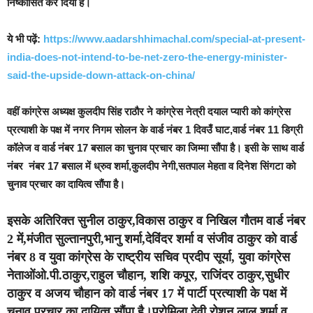
निष्कासित कर दिया है।
ये भी पढ़ें:
https://www.aadarshhimachal.com/special-at-present-
india-does-not-intend-to-be-net-zero-the-energy-minister-
said-the-upside-down-attack-on-china/
वहीं कांग्रेस अध्यक्ष कुलदीप सिंह राठौर ने कांग्रेस नेत्री दयाल प्यारी को कांग्रेस
प्रत्याशी के पक्ष में नगर निगम सोलन के वार्ड नंबर 1 दिवउँ घाट,वार्ड नंबर 11 डिग्री
कॉलेज व वार्ड नंबर 17 बसाल का चुनाव प्रचार का जिम्मा सौंपा है। इसी के साथ वार्ड
नंबर नंबर 17 बसाल में ध्रुव शर्मा,कुलदीप नेगी,सतपाल मेहता व दिनेश सिंगटा को
चुनाव प्रचार का दायित्व सौंपा है।
इसके अतिरिक्त सुनील ठाकुर,विकास ठाकुर व निखिल गौतम वार्ड नंबर
2 में,मंजीत सुल्तानपुरी,भानु शर्मा,देविंदर शर्मा व संजीव ठाकुर को वार्ड
नंबर 8 व युवा कांग्रेस के राष्ट्रीय सचिव प्रदीप सूर्या, युवा कांग्रेस
नेताओंओ.पी.ठाकुर,राहुल चौहान, शशि कपूर, राजिंदर ठाकुर,सुधीर
ठाकुर व अजय चौहान को वार्ड नंबर 17 में पार्टी प्रत्याशी के पक्ष में
चुनाव प्रचार का दायित्व सौंपा है।प्रोमिला देवी,रोशन लाल शर्मा व