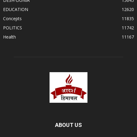
DESH-DUNIA
15645
EDUCATION
12620
Concepts
11835
POLITICS
11742
Health
11167
ABOUT US