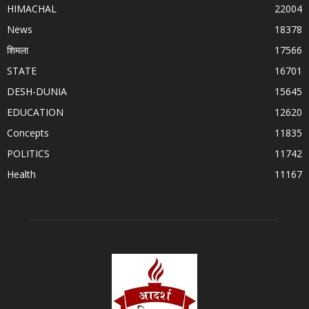
HIMACHAL
22004
News
18378
शिमला
17566
STATE
16701
DESH-DUNIA
15645
EDUCATION
12620
Concepts
11835
POLITICS
11742
Health
11167