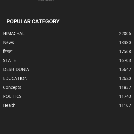
POPULAR CATEGORY
HIMACHAL
22006
News
18380
शिमला
17568
STATE
16703
DESH-DUNIA
15647
EDUCATION
12620
Concepts
11837
POLITICS
11743
Health
11167