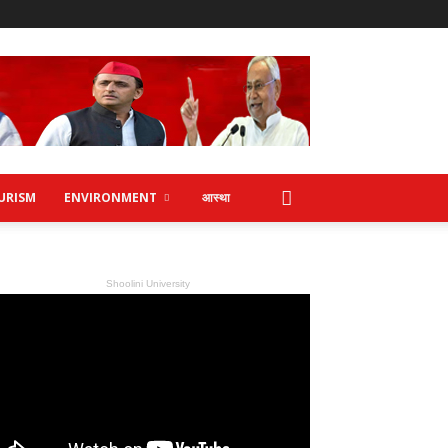
URISM
ENVIRONMENT
आस्था
Shoolini University