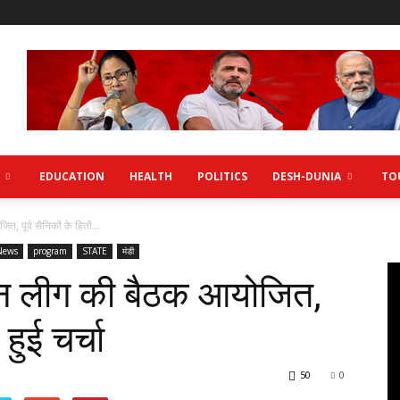
EDUCATION
HEALTH
POLITICS
DESH-DUNIA
TO
, पूर्व सैनिकों के हितों...
News
program
STATE
मंडी
समैन लीग की बैठक आयोजित,
 हुई चर्चा
50
0