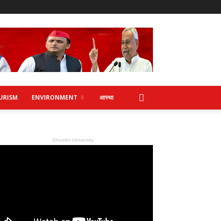
URISM
ENVIRONMENT
आस्था
Shoolini University