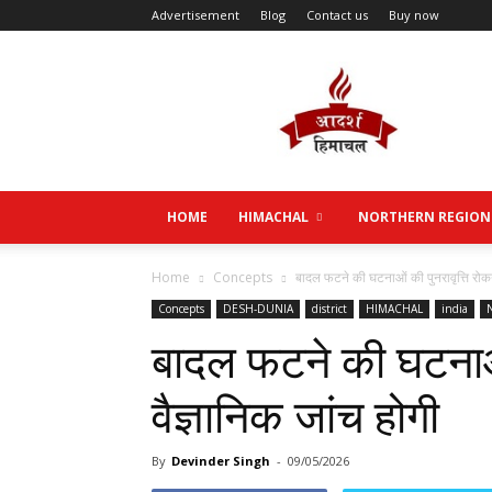
Advertisement
Blog
Contact us
Buy now
Aadarsh
Himachal
HOME
HIMACHAL
NORTHERN REGION
Home
Concepts
बादल फटने की घटनाओं की पुनरावृत्ति रोकने
Concepts
DESH-DUNIA
district
HIMACHAL
india
बादल फटने की घटनाओं 
वैज्ञानिक जांच होगी
By
Devinder Singh
-
09/05/2026