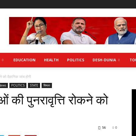
EDUCATION
HEALTH
POLITICS
DESH-DUNIA
TO
 को वैज्ञानिक जांच होगी
News
POLITICS
STATE
शिमला
की पुनरावृत्ति रोकने को
56
0