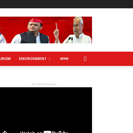
URISM
ENVIRONMENT
आस्था
Shoolini University