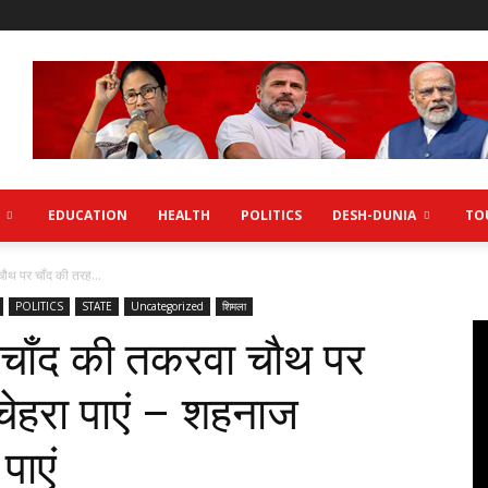
EDUCATION
HEALTH
POLITICS
DESH-DUNIA
TO
ौथ पर चाँद की तरह...
POLITICS
STATE
Uncategorized
शिमला
चाँद की तकरवा चौथ पर
ेहरा पाएं – शहनाज
पाएं