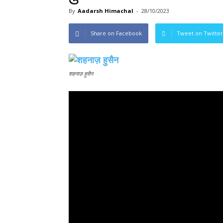
By
Aadarsh Himachal
-
28/10/2023
Share on Facebook
Tweet on Twitter
शहनाज़ हुसैन