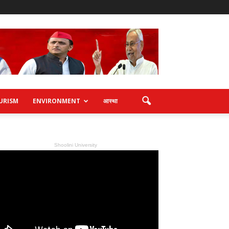
URISM
ENVIRONMENT
आस्था
Shoolini University