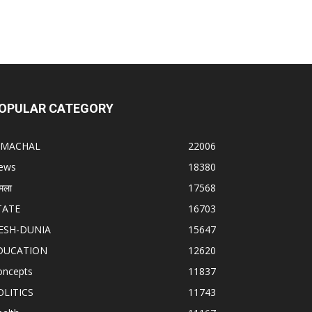
OPULAR CATEGORY
IMACHAL
22006
ews
18380
मला
17568
TATE
16703
ESH-DUNIA
15647
DUCATION
12620
oncepts
11837
OLITICS
11743