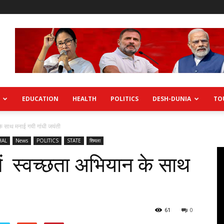
EDUCATION
HEALTH
POLITICS
DESH-DUNIA
TO
 के साथ मनाई गयी गांधी जयंती
HAL
News
POLITICS
STATE
शिमला
में स्वच्छता अभियान के साथ
61
0