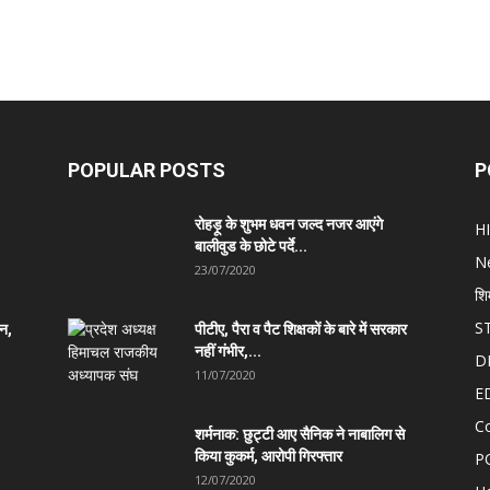
POPULAR POSTS
P
रोहड़ू के शुभम धवन जल्द नजर आएंगे
H
बालीवुड के छोटे पर्दे...
N
23/07/2020
शि
S
ान,
पीटीए, पैरा व पैट शिक्षकों के बारे में सरकार
नहीं गंभीर,...
D
11/07/2020
E
C
शर्मनाक: छुट्टी आए सैनिक ने नाबालिग से
किया कुकर्म, आरोपी गिरफ्तार
P
12/07/2020